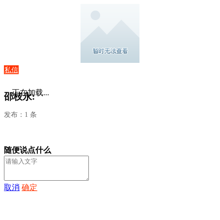
私信
正在加载...
邵枝永:
发布：1 条
随便说点什么
取消
确定