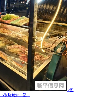
2图
5米烧烤炉，适...