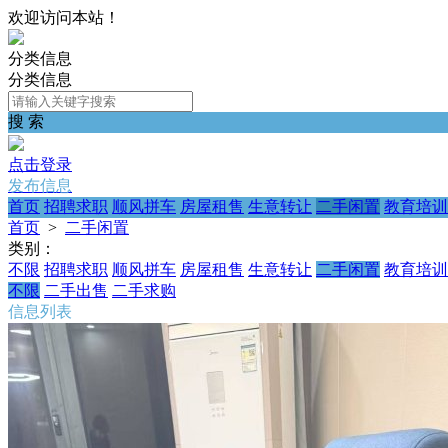
欢迎访问本站！
分类信息
分类信息
搜 索
点击登录
发布信息
首页
招聘求职
顺风拼车
房屋租售
生意转让
二手闲置
教育培训
首页
>
二手闲置
类别：
不限
招聘求职
顺风拼车
房屋租售
生意转让
二手闲置
教育培训
不限
二手出售
二手求购
信息列表