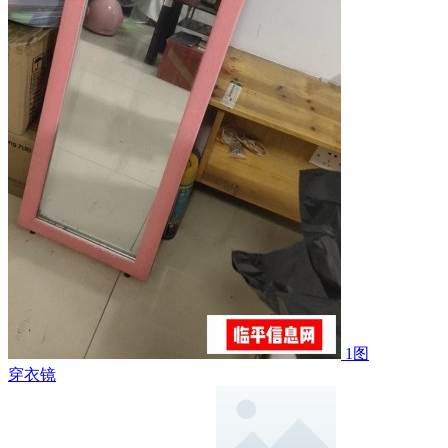
1图
穿衣镜