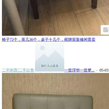
椅子72个，茶几36个，桌子十几个，棋牌室装修闲置卖
二手闲置/二手出售
一世浮华一世梦...
· 05-03