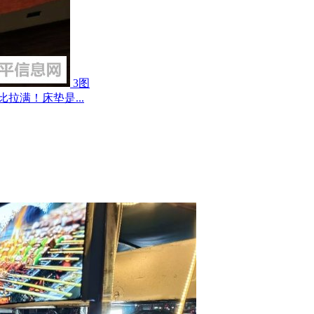
3图
拉满！床垫是...