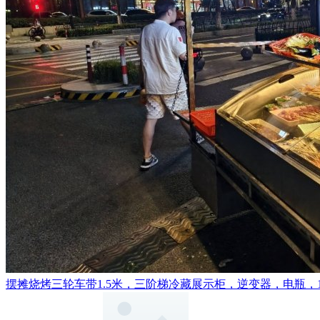
摆摊烧烤三轮车带1.5米，三阶梯冷藏展示柜，逆变器，电瓶，1.