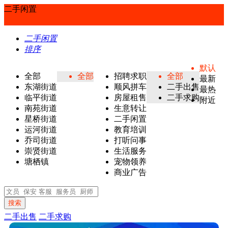
二手闲置
二手闲置
排序
默认
全部
全部
招聘求职
全部
最新
东湖街道
顺风拼车
二手出售
最热
临平街道
房屋租售
二手求购
附近
南苑街道
生意转让
星桥街道
二手闲置
运河街道
教育培训
乔司街道
打听问事
崇贤街道
生活服务
塘栖镇
宠物领养
商业广告
搜索
二手出售
二手求购