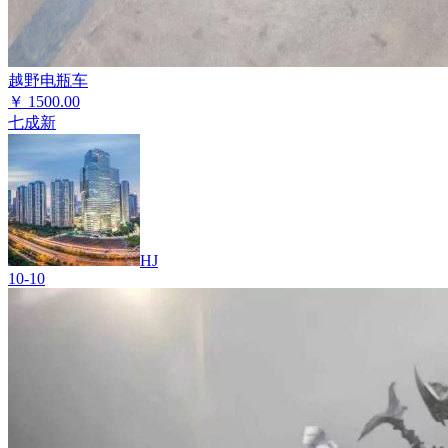
越野电瓶车
￥
1500.00
七成新
HJ
10-10