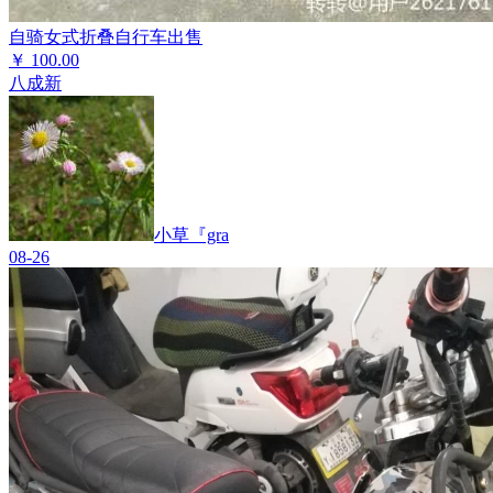
自骑女式折叠自行车出售
￥
100.00
八成新
小草『gra
08-26