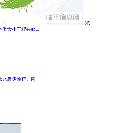
6图
大小工程装修...
男少操作、简...