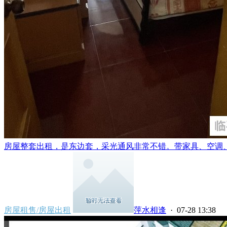
房屋整套出租，是东边套，采光通风非常不错。带家具、空调、冰
房屋租售/房屋出租
萍水相逢
· 07-28 13:38