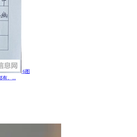
6图
。...