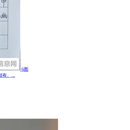
6图
。...