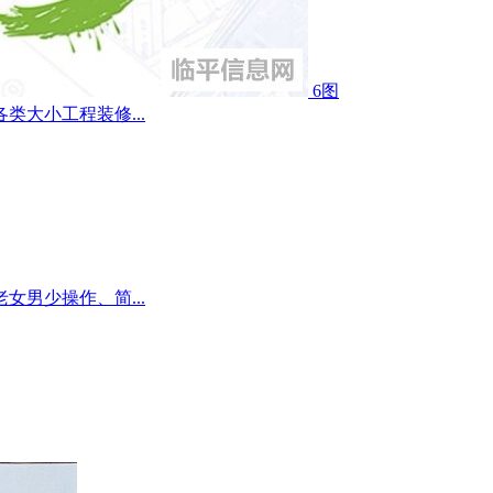
6图
大小工程装修...
男少操作、简...