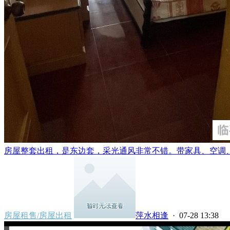
房屋整套出租，是东边套，采光通风非常不错。带家具、空调、冰
房屋租售/房屋出租
萍水相逢
· 07-28 13:38