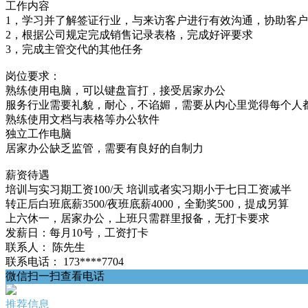
工作内容
1，学习并了解签证行业，与来访客户进行有效沟通，协助客
2，根据公司规定完成销售记录表格，完成好评要求
3，完成主管交代的其他任务
岗位要求：
熟练使用电脑，可以键盘盲打，接受居家办公
服务行业需要礼貌，耐心，不谄媚，需要从内心里觉得每个人
熟练使用文档与表格等办公软件
独立工作电脑
居家办公缺乏监管，需要有良好的自制力
薪资待遇
培训与实习期工资100/天 培训或者实习期小于七日工资减半
转正后白班底薪3500/夜班底薪4000，全勤奖500，提成另算
上六休一，居家办公，上班只需群里报备，无打卡要求
发薪日：每月10号，工资打卡
联系人：
陈先生
联系电话：
173****7704
微信扫一扫查看电话
推荐信息