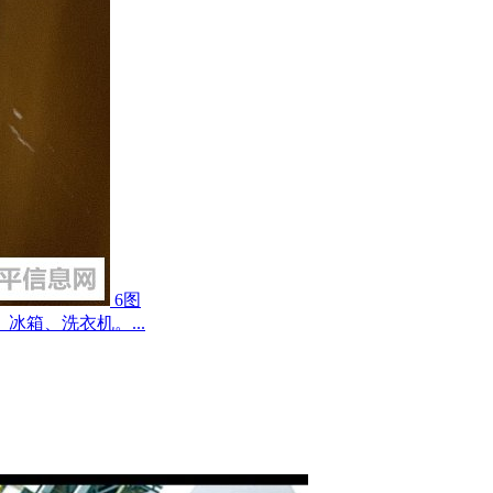
6图
箱、洗衣机。...